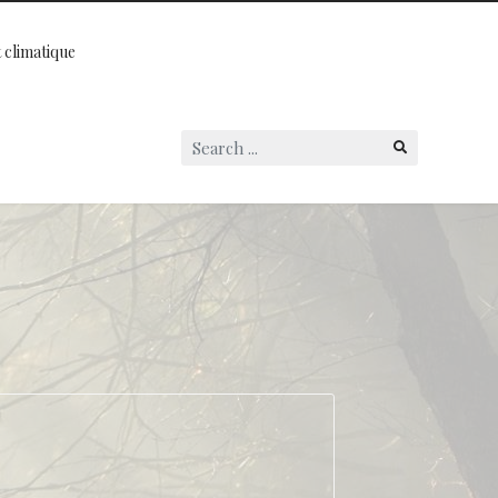
 climatique
Search
...